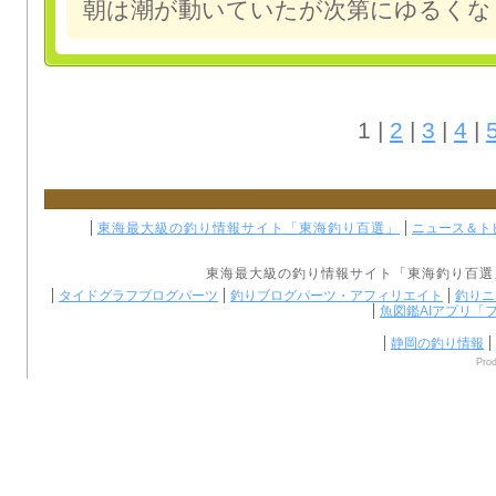
朝は潮が動いていたが次第にゆるくな
1 |
2
|
3
|
4
|
東海最大級の釣り情報サイト「東海釣り百選」
ニュース＆ト
東海最大級の
釣り情報
サイト「
東海釣り百選
タイドグラフブログパーツ
釣りブログパーツ・アフィリエイト
釣りニ
魚図鑑AIアプリ「
静岡の釣り情報
Pro