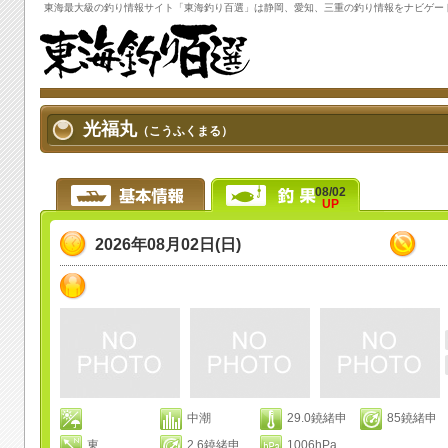
東海最大級の
釣り情報
サイト「
東海釣り百選
」は静岡、愛知、三重の
釣り情報
をナビゲー
光福丸
（こうふくまる）
08/02
UP
2026年08月02日(日)
中潮
29.0鐃緒申
85鐃緒申
東
2.6鐃緒申
1006hPa