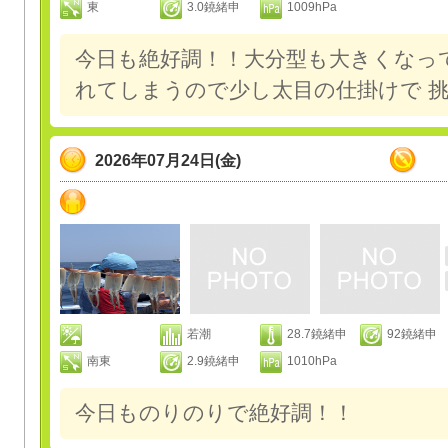
東
3.0鐃緒申
1009hPa
今日も絶好調！！大分型も大きくなっ
れてしまうので少し太目の仕掛けで 
2026年07月24日(金)
若潮
28.7鐃緒申
92鐃緒申
南東
2.9鐃緒申
1010hPa
今日ものりのりで絶好調！！