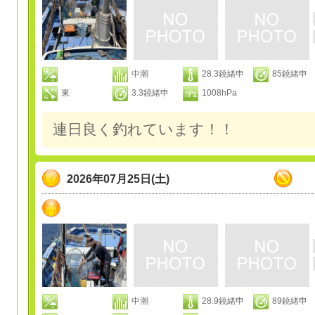
中潮
28.3鐃緒申
85鐃緒申
東
3.3鐃緒申
1008hPa
連日良く釣れています！！
2026年07月25日(土)
中潮
28.9鐃緒申
89鐃緒申