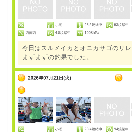
小潮
28.5鐃緒申
93鐃緒申
西南西
4.8鐃緒申
1008hPa
今日はスルメイカとオニカサゴのリレ
まずまずの釣果でした。
2026年07月21日(火)
小潮
28.4鐃緒申
94鐃緒申