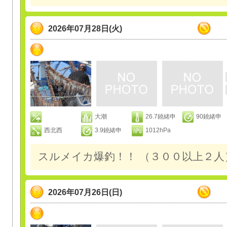
2026年07月28日(火)
大潮
26.7鐃緒申
90鐃緒申
西北西
3.9鐃緒申
1012hPa
スルメイカ爆釣！！ （３００以上２人
2026年07月26日(日)