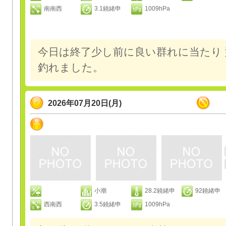
南南西
3.1鐃緒申
1009hPa
今日は終了少し前に良い群れに当たり
釣れました。
2026年07月20日(月)
小潮
28.2鐃緒申
92鐃緒申
西南西
3.5鐃緒申
1009hPa