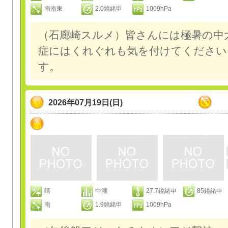
南南東
2.0鐃緒申
1009hPa
（石廊崎スルメ）皆さんには極暑の中
症にはくれぐれも気を付けてください
す。
2026年07月19日(日)
晴
中潮
27.7鐃緒申
85鐃緒申
南
1.9鐃緒申
1009hPa