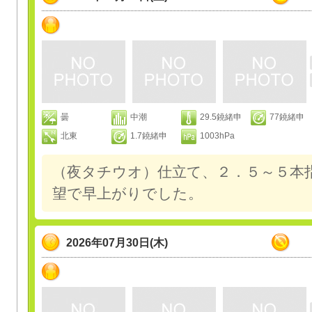
曇
中潮
29.5鐃緒申
77鐃緒申
北東
1.7鐃緒申
1003hPa
（夜タチウオ）仕立て、２．５～５本
望で早上がりでした。
2026年07月30日(木)