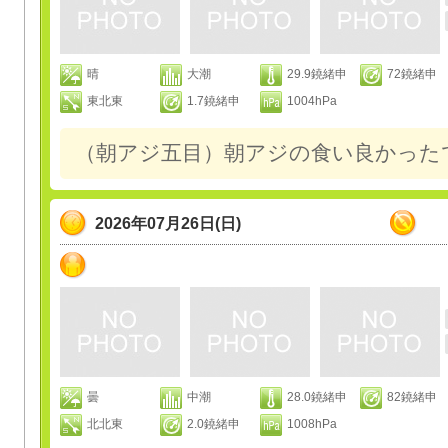
晴
大潮
29.9鐃緒申
72鐃緒申
東北東
1.7鐃緒申
1004hPa
（朝アジ五目）朝アジの食い良かった
2026年07月26日(日)
曇
中潮
28.0鐃緒申
82鐃緒申
北北東
2.0鐃緒申
1008hPa