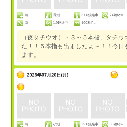
晴
長潮
31.0鐃緒申
74鐃緒申
南
1.9鐃緒申
1008hPa
（夜タチウオ）・３～５本指、タチウ
た！！５本指も出ましたよ～！！今日
ます。
2026年07月20日(月)
晴
小潮
29.6鐃緒申
80鐃緒申