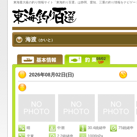
東海最大級の
釣り情報
サイト「
東海釣り百選
」は静岡、愛知、三重の
釣り情報
をナビゲー
海渡
（かいと）
08/02
UP
2026年08月02日(日)
晴
中潮
30.4鐃緒申
75鐃緒申
北東
2.2鐃緒申
1006hPa