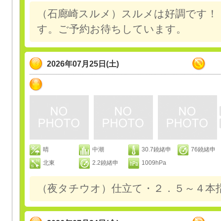
（石廊崎スルメ）スルメは好調です！
す。ご予約お待ちしています。
2026年07月25日(土)
晴
中潮
30.7鐃緒申
76鐃緒申
北東
2.2鐃緒申
1009hPa
（夜タチウオ）仕立て・２．５～４本