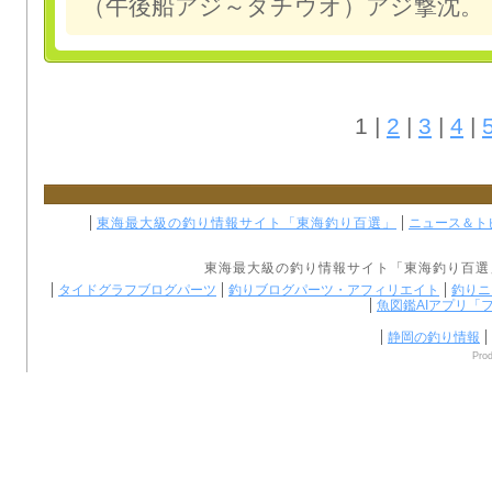
（午後船アジ～タチウオ）アジ撃沈。
1 |
2
|
3
|
4
|
東海最大級の釣り情報サイト「東海釣り百選」
ニュース＆ト
東海最大級の
釣り情報
サイト「
東海釣り百選
タイドグラフブログパーツ
釣りブログパーツ・アフィリエイト
釣りニ
魚図鑑AIアプリ「
静岡の釣り情報
Pro