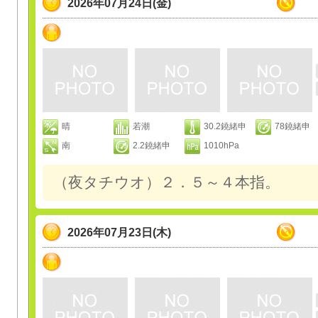
2026年07月24日(金)
晴
若潮
30.2鐃緒申
78鐃緒申
南
2.2鐃緒申
1010hPa
（夜タチウオ）２．５～４本指。
2026年07月23日(木)