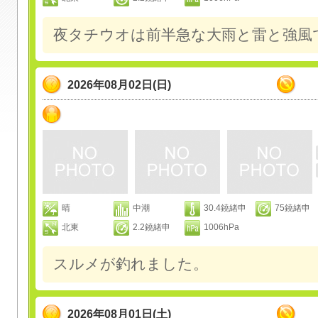
夜タチウオは前半急な大雨と雷と強風
2026年08月02日(日)
晴
中潮
30.4鐃緒申
75鐃緒申
北東
2.2鐃緒申
1006hPa
スルメが釣れました。
2026年08月01日(土)